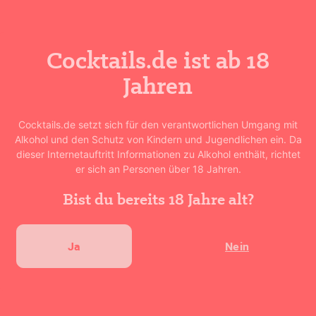
Cocktails.de ist ab 18
Jahren
Cocktail bewerten
Cocktails.de setzt sich für den verantwortlichen Umgang mit
★
★
★
★
★
Alkohol und den Schutz von Kindern und Jugendlichen ein. Da
0
(
0
Bewertungen)
dieser Internetauftritt Informationen zu Alkohol enthält, richtet
er sich an Personen über 18 Jahren.
Bist du bereits 18 Jahre alt?
Deine Bewertung abgeben
Ja
Nein
Ähnliche Rezepte