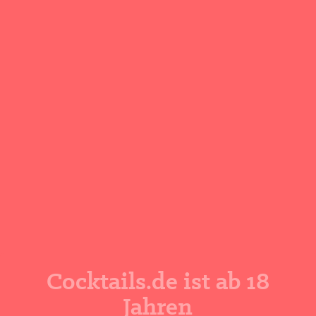
Schritt 1
Alle vier Zutaten mit viel Eis shaken und
durch ein Barsieb in ein Martiniglas
abseihen. Mit Orangenzeste garnieren.
Cocktailrezept von
T. C. Tumbler
Cocktail bewerten
★
★
★
★
★
0
(
0
Bewertungen)
Cocktails.de ist ab 18
Jahren