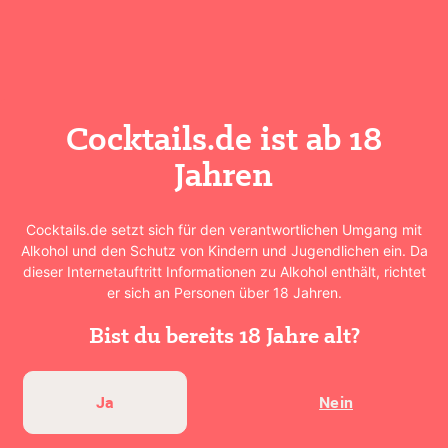
Mit Ginger Ale aufgießen.
Cocktails.de ist ab 18
Jahren
Cocktails.de setzt sich für den verantwortlichen Umgang mit
Cocktail bewerten
Alkohol und den Schutz von Kindern und Jugendlichen ein. Da
dieser Internetauftritt Informationen zu Alkohol enthält, richtet
er sich an Personen über 18 Jahren.
★
★
★
★
★
0
(
0
Bewertungen)
Bist du bereits 18 Jahre alt?
Deine Bewertung abgeben
Ja
Nein