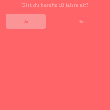
Bist du bereits 18 Jahre alt?
Cocktail bewerten
Ja
Nein
★
★
★
★
★
0
(
0
Bewertungen)
Deine Bewertung abgeben
Ähnliche Rezepte