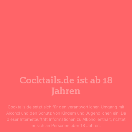
Schritt 2
In das mit Crushed Ice gefüllte Gästeglas
abseihen.
Schritt 3
Cocktails.de ist ab 18
Mit Ananasscheibe, Kirsche und Minze
dekorieren.
Jahren
Cocktails.de setzt sich für den verantwortlichen Umgang mit
Alkohol und den Schutz von Kindern und Jugendlichen ein. Da
dieser Internetauftritt Informationen zu Alkohol enthält, richtet
er sich an Personen über 18 Jahren.